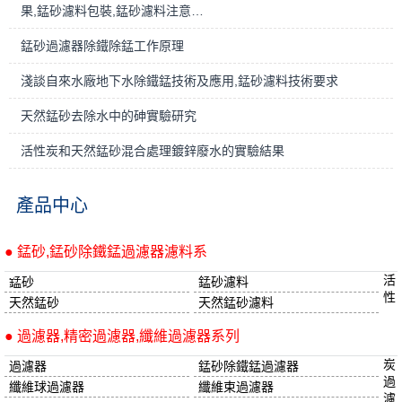
果,錳砂濾料包裝,錳砂濾料注意…
錳砂過濾器除鐵除錳工作原理
淺談自來水廠地下水除鐵錳技術及應用,錳砂濾料技術要求
天然錳砂去除水中的砷實驗研究
活性炭和天然錳砂混合處理鍍鋅廢水的實驗結果
產品中心
● 錳砂,錳砂除鐵錳過濾器濾料系
活
錳砂
錳砂濾料
性
天然錳砂
天然錳砂濾料
● 過濾器,精密過濾器,纖維過濾器系列
炭
過濾器
錳砂除鐵錳過濾器
過
纖維球過濾器
纖維束過濾器
濾