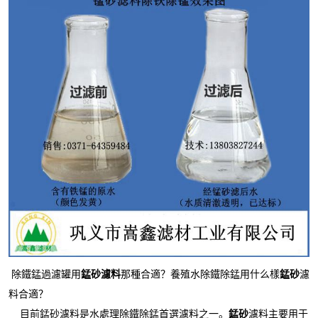
除鐵錳過濾罐用
錳砂濾料
那種合適？養殖水除鐵除錳用什么樣
錳砂
濾
料合適？
目前錳砂濾料是水處理除鐵除錳首選濾料之一。
錳砂
濾料主要用于