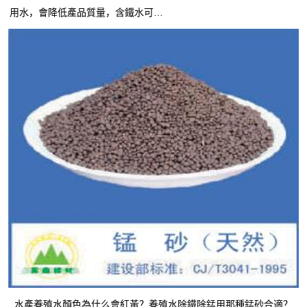
用水，會降低產品質量，含鐵水可…
水產養殖水顏色為什么會紅黃？養殖水除鐵除錳用那種錳砂合適？