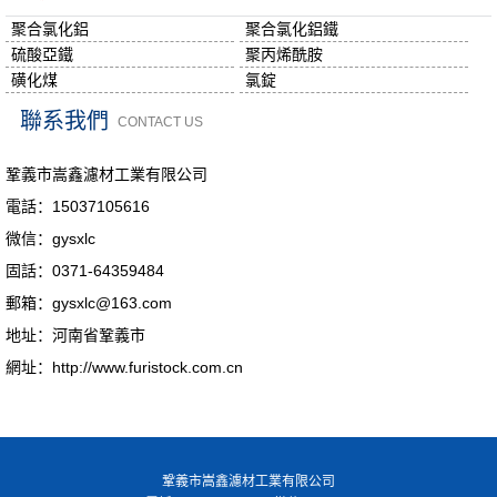
聚合氯化鋁
聚合氯化鋁鐵
硫酸亞鐵
聚丙烯酰胺
磺化煤
氯錠
聯系我們
CONTACT US
鞏義市嵩鑫濾材工業有限公司
電話：15037105616
微信：gysxlc
固話：0371-64359484
郵箱：gysxlc@163.com
地址：河南省鞏義市
網址：http://www.furistock.com.cn
鞏義市嵩鑫濾材工業有限公司