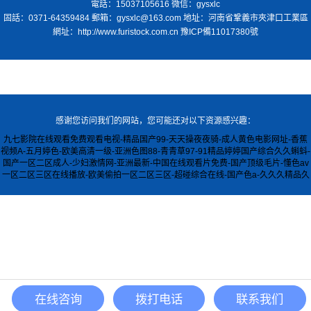
電話：15037105616 微信：gysxlc
固話：0371-64359484 郵箱：gysxlc@163.com 地址：河南省鞏義市夾津口工業區
網址：http://www.furistock.com.cn
豫ICP備11017380號
感谢您访问我们的网站，您可能还对以下资源感兴趣：
九七影院在线观看免费观看电视-精品国产99-天天操夜夜骑-成人黄色电影网址-香蕉
视频A-五月婷色-欧美高清一级-亚洲色图88-青青草97-91精品婷婷国产综合久久蝌蚪-
国产一区二区成人-少妇激情网-亚洲最新-中国在线观看片免费-国产顶级毛片-懂色av
一区二区三区在线播放-欧美偷拍一区二区三区-超碰综合在线-国产色a-久久久精品久
在线咨询
拨打电话
联系我们