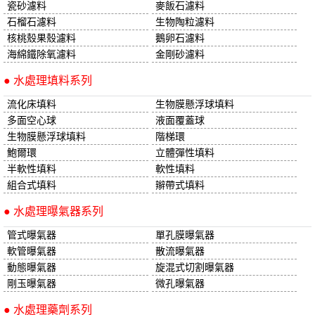
瓷砂濾料
麥飯石濾料
石榴石濾料
生物陶粒濾料
核桃殼果殼濾料
鵝卵石濾料
海綿鐵除氧濾料
金剛砂濾料
● 水處理填料系列
流化床填料
生物膜懸浮球填料
多面空心球
液面覆蓋球
生物膜懸浮球填料
階梯環
鮑爾環
立體彈性填料
半軟性填料
軟性填料
組合式填料
辮帶式填料
● 水處理曝氣器系列
管式曝氣器
單孔膜曝氣器
軟管曝氣器
散流曝氣器
動態曝氣器
旋混式切割曝氣器
剛玉曝氣器
微孔曝氣器
● 水處理藥劑系列