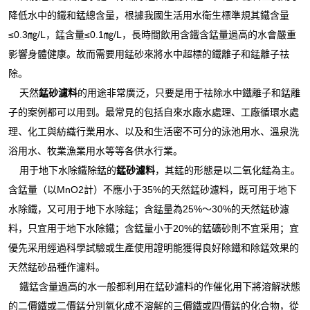
降低水中的鐵和錳總含量，根據我國生活用水衛生標準規其鐵含量
≤0.3㎎/L，錳含量≤0.1㎎/L，長時間飲用含鐵含錳量過高的水會嚴重
影響身體健康。故而需要用錳砂來將水中超標的鐵離子和錳離子祛
除。
天然
錳砂濾料
的用途非常廣泛，只要是用于祛除水中鐵離子和錳離
子的案例都可以用到。最常見的包括自來水廠水處理、工廠循環水處
理、化工與紡織行業用水、以及和生活密不可分的泳池用水、溫泉洗
浴用水、牧業漁業用水等等各供水行業。
用于地下水除鐵除錳的
錳砂濾料
，其錳的形態是以二氧化錳為主。
含錳量（以MnO2計）不應小于35%的天然錳砂濾料，既可用于地下
水除鐵，又可用于地下水除錳；含錳量為25%～30%的天然錳砂濾
料，只宜用于地下水除鐵；含錳量小于20%的錳礦砂則不宜采用；宜
優先采用經過科學試驗或生產使用證明能獲得良好除鐵和除錳效果的
天然錳砂品種作濾料。
鐵錳含量過高的水一般都利用在錳砂濾料的作催化用下將溶解狀態
的二價鐵或二價錳分別氧化成不溶解的三價鐵或四價錳的化合物，從