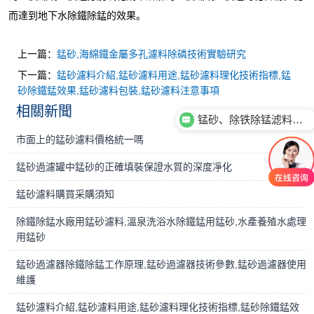
而達到地下水除鐵除錳的效果。
上一篇：
錳砂,海綿鐵金屬多孔濾料除磷技術實驗研究
下一篇：
錳砂濾料介紹,錳砂濾料用途,錳砂濾料理化技術指標,錳
砂除鐵錳效果,錳砂濾料包裝,錳砂濾料注意事項
相關新聞
锰砂、除铁除锰滤料性能用途有哪些？
市面上的錳砂濾料價格統一嗎
錳砂過濾罐中錳砂的正確填裝保證水質的深度凈化
錳砂濾料購買采購須知
除鐵除錳水廠用錳砂濾料,溫泉洗浴水除鐵錳用錳砂,水產養殖水處理
用錳砂
錳砂過濾器除鐵除錳工作原理,錳砂過濾器技術參數,錳砂過濾器使用
維護
錳砂濾料介紹,錳砂濾料用途,錳砂濾料理化技術指標,錳砂除鐵錳效