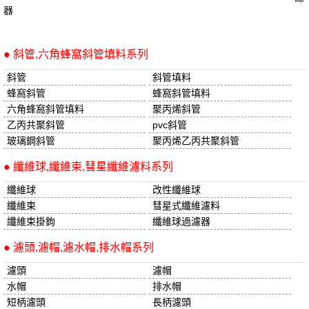
器
● 斜管,六角蜂窩斜管填料系列
斜管
斜管填料
蜂窩斜管
蜂窩斜管填料
六角蜂窩斜管填料
聚丙烯斜管
乙丙共聚斜管
pvc斜管
玻璃鋼斜管
聚丙烯乙丙共聚斜管
● 纖維球,纖維束,彗星纖維濾料系列
纖維球
改性纖維球
纖維束
彗星式纖維濾料
纖維束掛鉤
纖維球過濾器
● 濾頭,濾帽,濾水帽,排水帽系列
濾頭
濾帽
水帽
排水帽
短柄濾頭
長柄濾頭