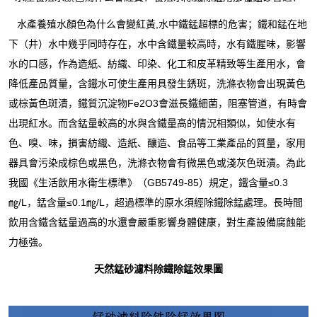
水產養殖水顏色為什么會變紅黃,水中鐵錳超標的危害；鐵和錳在地
下（井）水中幾乎同時存在，水中含鐵量較高時，水有鐵腥味，影響
水的口感，作為造紙、紡織、印染、化工和皮革精致等生產用水，會
降低產品質量，含鐵水可使生產用具發生銹斑，洗滌衣物會出現黃色
或棕黃色斑漬，鐵質沉淀物Fe2O3會滋長鐵細菌，阻塞管道，有時會
出現紅水。而含錳量較高的水與含鐵量高的情況相類似，如使水有
色、嗅、味，損害紡織、造紙、釀造、食品等工業產品的質量，家用
器具會污染成棕色或黑色，洗滌衣物會有微黑色或淺灰色斑漬。為此
我國《生活飲用水衛生標準》（GB5749-85）規定，鐵含量≤0.3
㎎/L，錳含量≤0.1㎎/L，超過標準的原水須經除鐵除錳處理。長時間
飲用含鐵含錳量過高的水還會嚴重影響身體健康，對生產設備腐蝕能
力極強。
天然
錳砂濾料
除鐵除錳效果圖