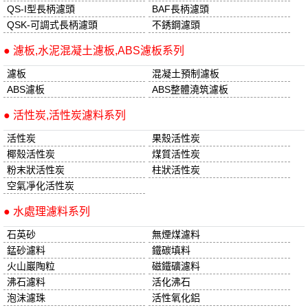
QS-I型長柄濾頭
BAF長柄濾頭
QSK-可調式長柄濾頭
不銹鋼濾頭
● 濾板,水泥混凝土濾板,ABS濾板系列
濾板
混凝土預制濾板
ABS濾板
ABS整體澆筑濾板
● 活性炭,活性炭濾料系列
活性炭
果殼活性炭
椰殼活性炭
煤質活性炭
粉末狀活性炭
柱狀活性炭
空氣凈化活性炭
● 水處理濾料系列
石英砂
無煙煤濾料
錳砂濾料
鐵碳填料
火山巖陶粒
磁鐵礦濾料
沸石濾料
活化沸石
泡沫濾珠
活性氧化鋁