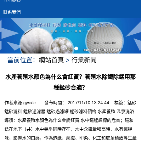
聯系我們
當前位置：
網站首頁
>
行業新聞
水產養殖水顏色為什么會紅黃？養殖水除鐵除錳用那
種錳砂合適？
作者來源:gysxlc 發布時間： 2017/11/10 13:24:44 標簽：
錳砂
錳砂濾料
錳砂過濾器
錳砂過濾罐
錳砂濾料價格
水產養殖
溫泉洗浴
導讀：
水產養殖水顏色為什么會變紅黃,水中鐵錳超標的危害；鐵和
錳在地下（井）水中幾乎同時存在，水中含鐵量較高時，水有鐵腥
味，影響水的口感，作為造紙、紡織、印染、化工和皮革精致等生產