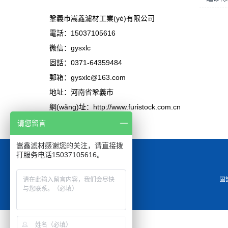
鞏義市嵩鑫濾材工業(yè)有限公司
電話：15037105616
微信：gysxlc
固話：0371-64359484
郵箱：gysxlc@163.com
地址：河南省鞏義市
網(wǎng)址：http://www.furistock.com.cn
请您留言
嵩鑫滤材感谢您的关注，请直接拨
打服务电话15037105616。
固話