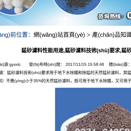
dāng)前位置：
網(wǎng)站首頁(yè)
>
產(chǎn)品知識(
錳砂濾料性能用途,錳砂濾料技術(shù)要求,錳砂
i)源:gysxlc 發(fā)布時(shí)間： 2017/11/15 15:58:48 標(biāo)簽
)讀：
錳砂濾料技術(shù)要求用于地下水除鐵和除錳的天然錳砂濾料，其錳的形態
，下同）不應(yīng)小于35%的天然錳砂濾料，既可用于地下水除鐵，又可