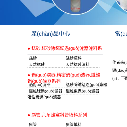
產(chǎn)品中心
當(
● 錳砂,錳砂除鐵錳過(guò)濾器濾料系
錳砂
錳砂濾料
作者來(lá
天然錳砂
天然錳砂濾料
導(dǎo
● 過(guò)濾器,精密過(guò)濾器,纖維
(jì)
過(guò)濾器系列
過(guò)濾器
錳砂除鐵錳過(guò)濾器
纖維球過(guò)濾器
纖維束過(guò)濾器
活性炭過(guò)濾器
● 斜管,六角蜂窩斜管填料系列
斜管
斜管填料