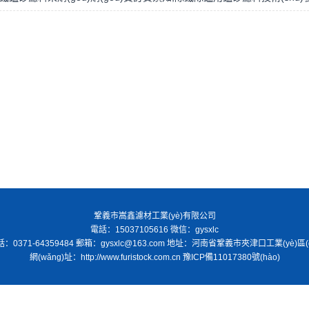
鞏義市嵩鑫濾材工業(yè)有限公司
電話：15037105616 微信：gysxlc
：0371-64359484 郵箱：gysxlc@163.com 地址：河南省鞏義市夾津口工業(yè)區(
網(wǎng)址：http://www.furistock.com.cn
豫ICP備11017380號(hào)