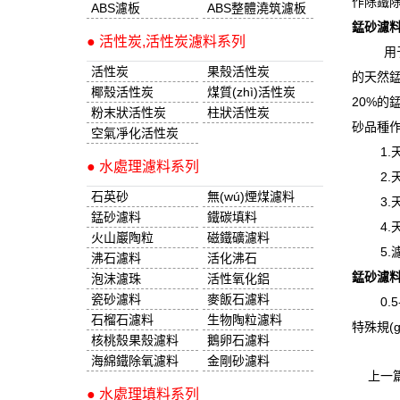
作除鐵
ABS濾板
ABS整體澆筑濾板
錳砂濾
● 活性炭,活性炭濾料系列
用于地下
活性炭
果殼活性炭
的天然錳
椰殼活性炭
煤質(zhì)活性炭
20%的錳
粉末狀活性炭
柱狀活性炭
砂品種
空氣凈化活性炭
1.天然
● 水處理濾料系列
2.天然
石英砂
無(wú)煙煤濾料
3.天然
錳砂濾料
鐵碳填料
4.天然
火山巖陶粒
磁鐵礦濾料
5.濾料
沸石濾料
活化沸石
錳砂濾
泡沫濾珠
活性氧化鋁
瓷砂濾料
麥飯石濾料
0.5-1
石榴石濾料
生物陶粒濾料
特殊規(
核桃殼果殼濾料
鵝卵石濾料
海綿鐵除氧濾料
金剛砂濾料
上一
● 水處理填料系列